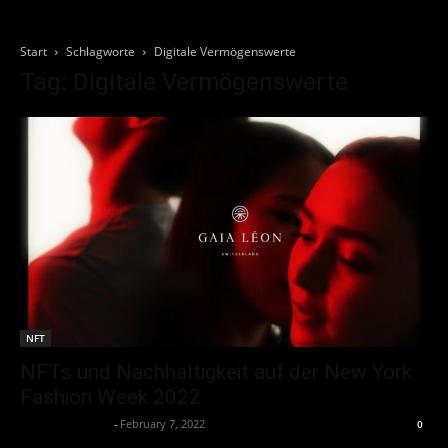
Start
Schlagworte
Digitale Vermögenswerte
Tag: Digitale Vermögenswerte
NFT
NFTs und Nachhaltigkeit auf der New York
Fashion Week 2022
Thorsten Burger
-
February 7, 2022
0